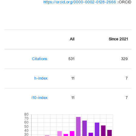
https://orcid.org/0000-0002-0128-2666
ORCID:
All
Since 2021
Citations
531
329
h-index
11
7
i10-index
11
7