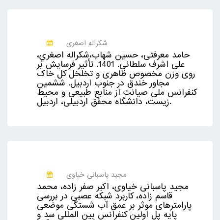
شکراله اصغری
حامد معرفتی، حسین شهاب،شكراله اصغري،
علی اشرف سلطانی. 1401. تأثیر فرسایش بر
روی وزن مخصوص ظاهری و تخلخل کل خاک
مجاور خندق در جنوب اردبیل. ششمین
کنفرانس ملی صیانت از منابع طبیعی و محیط
زیست، دانشگاه محقق اردبیلی، اردبیل.
مجید پاسبانی خیاوی
مجید پاسبانی خیاوی، اکبر صفر زاده، محمد
قاسم زاده، کاربرد شبکه عصبی در بررسی
پارامترهای موثر بر عمق آب شستگی موضعی
پايه پل اولين کنفرانس بين المللی سد و