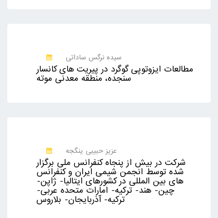
سیده نرگس ساداتی
مطالعات ایزوتوپی گوگرد در پیریت های کانسار
سنجده، منطقه معدنی موته
عزیز حبیبی ینگجه
شرکت در بیش از پنجاه کنفرانس ملی برگزار
شده توسط انجمن شیمی ایران و کنفرانس
های بین المللی در کشورهای ایتالیا- ژاپن-
چین- هند- ترکیه- امارات متحده عربی-
ترکیه- آذربایجان- بلاروس