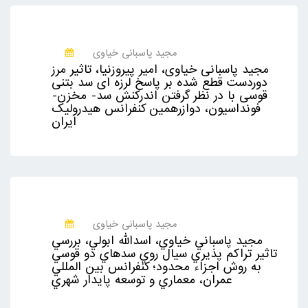
مجید پاسبانی خیاوی
مجید پاسبانی خیاوی، امیر پیروزنیا، تاثير مرز
دوردست قطع شده بر پاسخ لرزه ای سد بتنی
قوسی با در نظر گرفتن اندرکنش سد- مخزن-
فونداسیون، دوازرهمين کنفرانس هيدروليک
ايران
مجید پاسبانی خیاوی
مجيد پاسباني خياوي، اسدالله ابولي، بررسي
تاثير تراكم پذيري سيال روي سدهاي دو قوسي
به روش اجزاء محدود؛ كنفرانس بين المللي
عمران، معماري و توسعه پايدار شهري