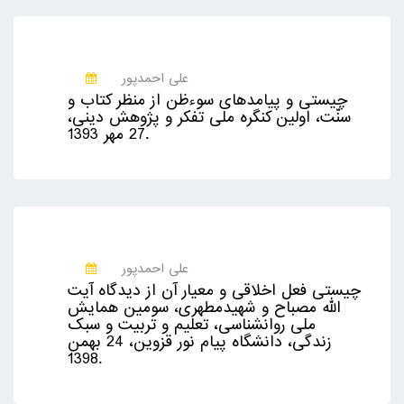
علی احمدپور
چیستی و پیامدهای سوءظن از منظر کتاب و
سنّت، اولین کنگره ملی تفکر و پژوهش دینی،
27 مهر 1393.
علی احمدپور
چیستی فعل اخلاقی و معیار آن از دیدگاه آیت
الله مصباح و شهیدمطهری، سومین همایش
ملی روانشناسی، تعلیم و تربیت و سبک
زندگی، دانشگاه پیام نور قزوین، 24 بهمن
1398.