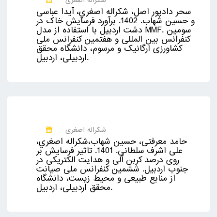
شکراله اصغری
سحر دادپور اصل، شكراله اصغري، آیدا عباسی
و حسین شهاب. 1402. برآورد فرسایش خاک در
دشت اردبیل با استفاده از مدل MMF. سومین
کنفرانس بین المللی و هفتمین کنفرانس ملی
کشاورزی ارگانیک و مرسوم، دانشگاه محقق
اردبیلی، اردبيل.
شکراله اصغری
حامد معرفتی، حسین شهاب،شكراله اصغري،
علی اشرف سلطانی. 1401. تاثیر فرسایش بر
روی درصد کربن آلی و هدایت الکتریکی در
جنوب اردبیل. ششمین کنفرانس ملی صیانت
از منابع طبیعی و محیط زیست، دانشگاه
محقق اردبیلی، اردبيل.