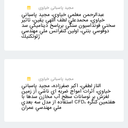
مجید پاسبانی خیاوی
عبدالرحمن معلمي خياوي، مجيد پاسباني
خياوي، محمدعلي لطف اللهي يقين، تاثير
سختي فونداسيون سنگي برپاسخ ديناميكي سد
دوقوسي بتني، اولين كنفرانس ملي مهندسي
ژئوتكنيك
مجید پاسبانی خیاوی
الناز لطفي، اكبر صفرزاده، مجيد پاسباني
خياوي، اثرات امواج ضربه اي ناشي از زمين
لغزش بر نوسانات سطح آب مخازن سدها با
استفاده از مدل سه بعدي CFD، هفتمين كنگره
ملي مهندسي عمران