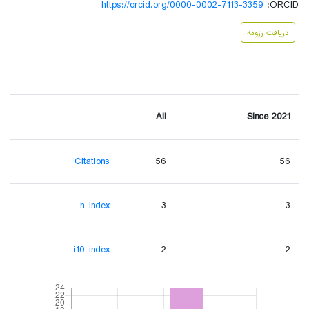
https://orcid.org/0000-0002-7113-3359
ORCID:
دریافت رزومه
All
Since 2021
Citations
56
56
h-index
3
3
i10-index
2
2