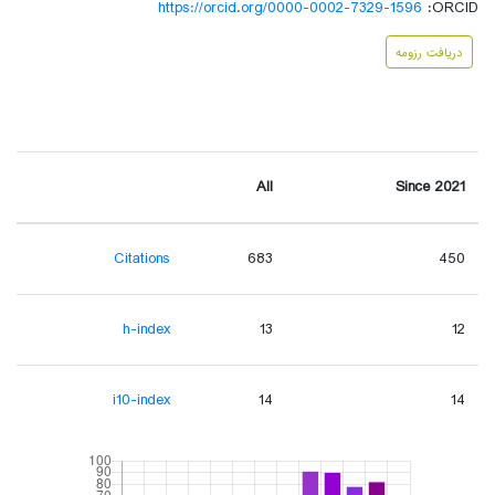
https://orcid.org/0000-0002-7329-1596
ORCID:
دریافت رزومه
All
Since 2021
Citations
683
450
h-index
13
12
i10-index
14
14